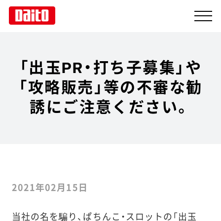
「出玉PR・打ち子募集」や
「攻略販売」等の不審な勧
製品情報
誘にご注意ください。
企業情報
ニュース
採用情報
2021年02月15日
設置店検索
当社の名を騙り、ぱちんこ・スロットの「出玉