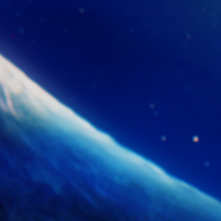
2026.04.06
設置店検索を公開しました！